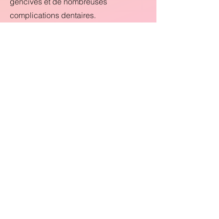
gencives et de nombreuses
complications dentaires.
La santé générale influence-t-
elle la santé de la bouche ?
Oui. Certaines maladies et certains
traitements médicaux peuvent avoir un
impact direct sur les dents et les
gencives.
Quand faut-il consulter un
dentiste ?
Une consultation est recommandée en
cas de douleur, de saignement
gingival, de traumatisme dentaire ou
pour un contrôle régulier.
Pourquoi la santé bucco-
dentaire est-elle importante ?
Les dents et les gencives participent à