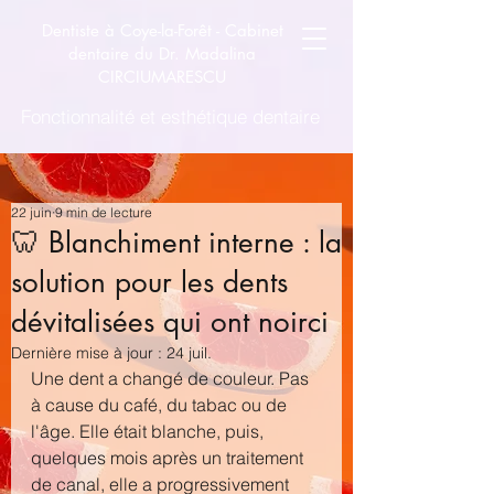
Dentiste à Coye-la-Forêt -
Cabinet
dentaire du Dr. Madalina
CIRCIUMARESCU
Fonctionnalité et esthétique dentaire
22 juin
9 min de lecture
🦷 Blanchiment interne : la
solution pour les dents
dévitalisées qui ont noirci
Dernière mise à jour :
24 juil.
Une dent a changé de couleur. Pas 
à cause du café, du tabac ou de 
l'âge. Elle était blanche, puis, 
quelques mois après un traitement 
de canal, elle a progressivement 