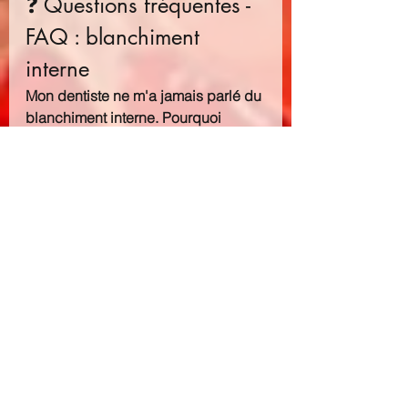
❓ Questions fréquentes - 
FAQ : blanchiment 
interne
Mon dentiste ne m'a jamais parlé du 
blanchiment interne. Pourquoi 
?
 Cette technique, bien que 
documentée et efficace, est moins 
connue car elle ne s'applique qu'à 
une situation très spécifique (dents 
dévitalisées colorées). Tous les 
dentistes ne la proposent pas 
systématiquement. N'hésitez pas à 
en parler lors de votre prochaine 
consultation si vous êtes concerné.
Peut-on faire un blanchiment interne 
en même temps qu'un blanchiment 
externe ?
 Oui, les deux traitements 
sont compatibles et 