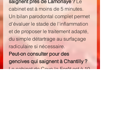
saignent près de Lamorlaye ?
 Le 
cabinet est à moins de 5 minutes. 
Un bilan parodontal complet permet 
d'évaluer le stade de l'inflammation 
et de proposer le traitement adapté, 
du simple détartrage au surfaçage 
radiculaire si nécessaire.
Peut-on consulter pour des 
gencives qui saignent à Chantilly ?
Le cabinet de Coye-la-Forêt est à 10 
minutes de Chantilly. Nous 
accueillons les adultes et les 
enfants pour des soins 
parodontaux, avec un protocole 
d'hygiène personnalisé remis à 
chaque patient.
Vous avez les gencives qui 
saignent et vous venez de 
Luzarches, Chaumontel ou Orry-la-