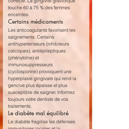
correcte. La gingivite gravidique 
touche 60 à 75 % des femmes 
enceintes.
Certains médicaments
Les anticoagulants favorisent les 
saignements. Certains 
antihypertenseurs (inhibiteurs 
calciques), antiépileptiques 
(phénytoïne) et 
immunosuppresseurs 
(cyclosporine) provoquent une 
hyperplasie gingivale qui rend la 
gencive plus épaisse et plus 
susceptible de saigner. Informez 
toujours votre dentiste de vos 
traitements.
Le diabète mal équilibré
Le diabète fragilise les défenses 
immunitaires locales et la 