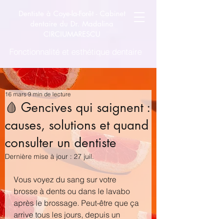
Dentiste à Coye-la-Forêt -
Cabinet
dentaire du Dr. Madalina
CIRCIUMARESCU
Fonctionnalité et esthétique dentaire
16 mars
9 min de lecture
🩸 Gencives qui saignent :
causes, solutions et quand
consulter un dentiste
Dernière mise à jour :
27 juil.
Vous voyez du sang sur votre 
brosse à dents ou dans le lavabo 
après le brossage. Peut-être que ça 
arrive tous les jours, depuis un 