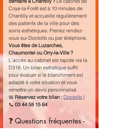
dentaire à Chantilly ?
 Le cabinet de 
Coye-la-Forêt est à 10 minutes de 
Chantilly et accueille régulièrement 
des patients de la ville pour des 
soins esthétiques. Prenez rendez-
vous sur Doctolib ou par téléphone.
Vous êtes de Luzarches, 
Chaumontel ou Orry-la-Ville ?
L'accès au cabinet est rapide via la 
D316. Un bilan esthétique suffit 
pour évaluer si le blanchiment est 
adapté à votre situation et vous 
remettre un devis personnalisé.
📅 
Réservez votre bilan :
Doctolib
 | 
📞 
03 44 58 15 64
❓ Questions fréquentes - 
FAQ : blanchiment 