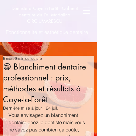
Dentiste à Coye-la-Forêt -
Cabinet
dentaire du Dr. Madalina
CIRCIUMARESCU
Fonctionnalité et esthétique dentaire
5 mars
8 min de lecture
😁 Blanchiment dentaire
professionnel : prix,
méthodes et résultats à
Coye-la-Forêt
Dernière mise à jour :
24 juil.
Vous envisagez un blanchiment 
dentaire chez le dentiste mais vous 
ne savez pas combien ça coûte, 